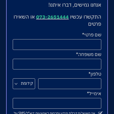
אנחנו גמישים, דברו איתנו!
התקשרו עכשיו
073-2651444
או השאירו
פרטים
שם פרטי
שם משפחה
טלפון
קידומת
אימייל
אני מאשר/ת קבלת מידע ופרסום באמצעות דוא"ל/SMS על