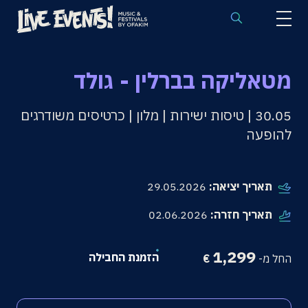
לוח הופעות באירופה
מטאליקה בברלין - גולד
הופעות לפי אמנים
30.05 | טיסות ישירות | מלון | כרטיסים משודרגים
יעדים
להופעה
פסטיבלים
חבילות נבחרות
תאריך יציאה:
29.05.2026
אירועי ספורט באירופה
תאריך חזרה:
02.06.2026
בלוג
1,299
הזמנת החבילה
החל מ-
€
שאלות נפוצות