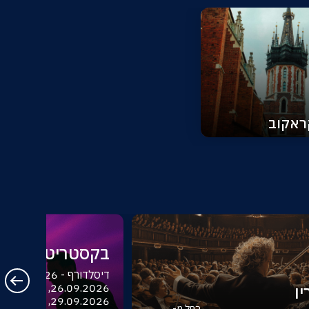
ראקוב
בקסטריט בויז
ו
החל מ-