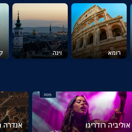
רומא
וינה
ק
פסח
אוליביה רודריגו
אנדרה רי
החל מ-