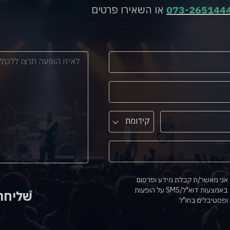
073-265144
או השאירו פרטים
קידומת
אני מאשר/ת קבלת מידע ופרסום
באמצעות דוא"ל/SMS על הופעות
שליחה
ופסטיבלים בחו"ל