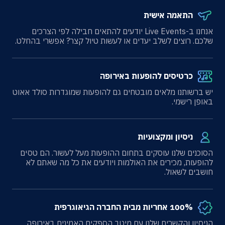
התאמה אישית
אנחנו ב-Live Events יודעים להתאים חבילה לפי הצרכים
שלכם. רוצים לשלב יעדים או לעשות טיול קצר? אפשרי בהחלט.
כרטיסים להופעות באירופה
יש ברשותנו מלאים מובטחים גם להופעות שמוגדרות סולד אאוט
באופן רישמי.
ניסיון ומקצועיות
הסוכנים שלנו עוסקים בתחום ההופעות מעל לעשור. הם טסים
להופעות, מכירים את האולמות ויודעים את כל מה שאתם לא
חושבים לשאול.
100% אחריות מבית החברה הגיאוגרפית
הניסיון והקשרים שלנו עם מיטב הספקים האמינים באירופה