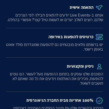
התאמה אישית
אנחנו ב-Live Events יודעים להתאים חבילה לפי הצרכים
שלכם. רוצים לשלב יעדים או לעשות טיול קצר? אפשרי בהחלט.
כרטיסים להופעות באירופה
יש ברשותנו מלאים מובטחים גם להופעות שמוגדרות סולד אאוט
באופן רישמי.
ניסיון ומקצועיות
הסוכנים שלנו עוסקים בתחום ההופעות מעל לעשור. הם טסים
להופעות, מכירים את האולמות ויודעים את כל מה שאתם לא
חושבים לשאול.
100% אחריות מבית החברה הגיאוגרפית
הניסיון והקשרים שלנו עם מיטב הספקים האמינים באירופה