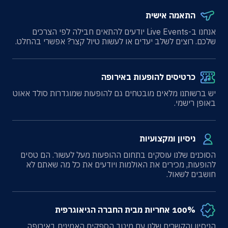
התאמה אישית
אנחנו ב-Live Events יודעים להתאים חבילה לפי הצרכים
שלכם. רוצים לשלב יעדים או לעשות טיול קצר? אפשרי בהחלט.
כרטיסים להופעות באירופה
יש ברשותנו מלאים מובטחים גם להופעות שמוגדרות סולד אאוט
באופן רישמי.
ניסיון ומקצועיות
הסוכנים שלנו עוסקים בתחום ההופעות מעל לעשור. הם טסים
להופעות, מכירים את האולמות ויודעים את כל מה שאתם לא
חושבים לשאול.
100% אחריות מבית החברה הגיאוגרפית
הניסיון והקשרים שלנו עם מיטב הספקים האמינים באירופה