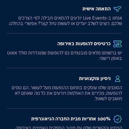
התאמה אישית
אנחנו ב-Live Events יודעים להתאים חבילה לפי הצרכים
שלכם. רוצים לשלב יעדים או לעשות טיול קצר? אפשרי בהחלט.
כרטיסים להופעות באירופה
יש ברשותנו מלאים מובטחים גם להופעות שמוגדרות סולד אאוט
באופן רישמי.
ניסיון ומקצועיות
הסוכנים שלנו עוסקים בתחום ההופעות מעל לעשור. הם טסים
להופעות, מכירים את האולמות ויודעים את כל מה שאתם לא
חושבים לשאול.
100% אחריות מבית החברה הגיאוגרפית
הניסיון והקשרים שלנו עם מיטב הספקים האמינים באירופה