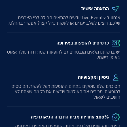
התאמה אישית
אנחנו ב-Live Events יודעים להתאים חבילה לפי הצרכים
שלכם. רוצים לשלב יעדים או לעשות טיול קצר? אפשרי בהחלט.
כרטיסים להופעות באירופה
יש ברשותנו מלאים מובטחים גם להופעות שמוגדרות סולד אאוט
באופן רישמי.
ניסיון ומקצועיות
הסוכנים שלנו עוסקים בתחום ההופעות מעל לעשור. הם טסים
להופעות, מכירים את האולמות ויודעים את כל מה שאתם לא
חושבים לשאול.
100% אחריות מבית החברה הגיאוגרפית
הניסיון והקשרים שלנו עם מיטב הספקים האמינים באירופה