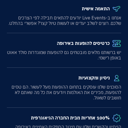
התאמה אישית
אנחנו ב-Live Events יודעים להתאים חבילה לפי הצרכים
שלכם. רוצים לשלב יעדים או לעשות טיול קצר? אפשרי בהחלט.
כרטיסים להופעות באירופה
יש ברשותנו מלאים מובטחים גם להופעות שמוגדרות סולד אאוט
באופן רישמי.
ניסיון ומקצועיות
הסוכנים שלנו עוסקים בתחום ההופעות מעל לעשור. הם טסים
להופעות, מכירים את האולמות ויודעים את כל מה שאתם לא
חושבים לשאול.
100% אחריות מבית החברה הגיאוגרפית
הניסיון והקשרים שלנו עם מיטב הספקים האמינים באירופה