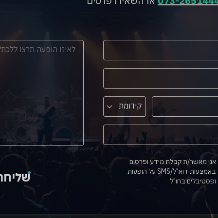
073-265144
או השאירו פרטים
קידומת
אני מאשר/ת קבלת מידע ופרסום
באמצעות דוא"ל/SMS על הופעות
שליחה
ופסטיבלים בחו"ל