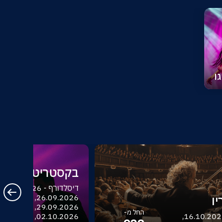
ו
בקסטריט בויז
ו
החל מ-
בודפשט - 16.10.2026,