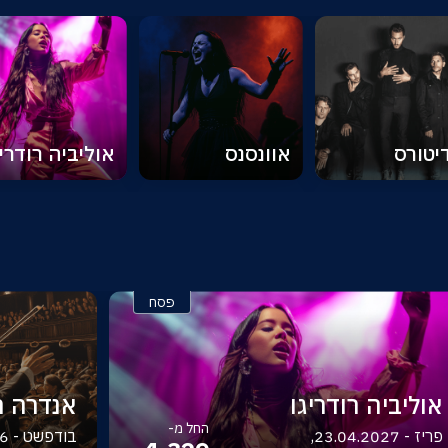
יטורס
אוונסנס
אוליביה רודריג
פסח
אוליביה רודריגו
אנדרה רי
החל מ-
פריז - 23.04.2027,