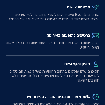
התאמה אישית
אנחנו ב-Live Events יודעים להתאים חבילה לפי הצרכים
שלכם. רוצים לשלב יעדים או לעשות טיול קצר? אפשרי בהחלט.
כרטיסים להופעות באירופה
יש ברשותנו מלאים מובטחים גם להופעות שמוגדרות סולד אאוט
באופן רישמי.
ניסיון ומקצועיות
הסוכנים שלנו עוסקים בתחום ההופעות מעל לעשור. הם טסים
להופעות, מכירים את האולמות ויודעים את כל מה שאתם לא
חושבים לשאול.
100% אחריות מבית החברה הגיאוגרפית
הניסיון והקשרים שלנו עם מיטב הספקים האמינים באירופה