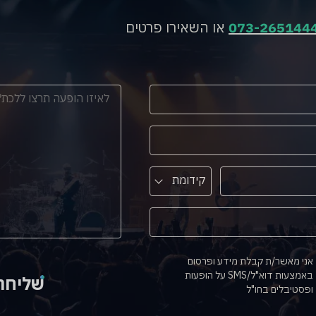
073-265144
או השאירו פרטים
קידומת
אני מאשר/ת קבלת מידע ופרסום
באמצעות דוא"ל/SMS על הופעות
שליחה
ופסטיבלים בחו"ל