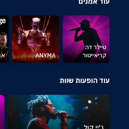
עוד אמנים
טיילר דה
קריאייטור
ANYMA
אב
עוד הופעות שוות
ג'יי קול