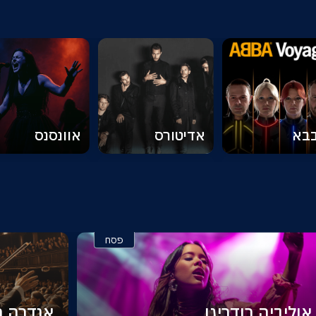
בא
אדיטורס
אוונסנס
פסח
אוליביה רודריגו
אנדרה רי