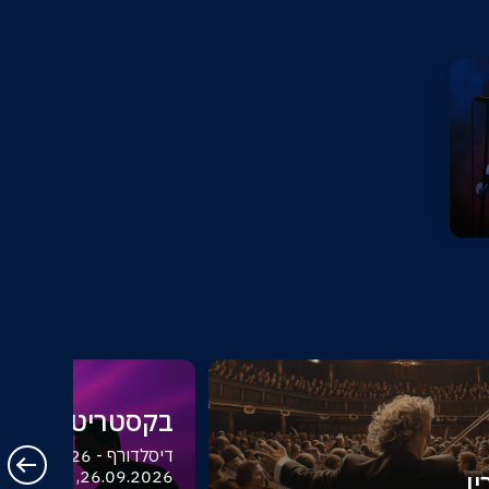
בקסטריט בויז
ו