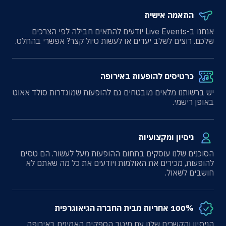
התאמה אישית
אנחנו ב-Live Events יודעים להתאים חבילה לפי הצרכים
שלכם. רוצים לשלב יעדים או לעשות טיול קצר? אפשרי בהחלט.
כרטיסים להופעות באירופה
יש ברשותנו מלאים מובטחים גם להופעות שמוגדרות סולד אאוט
באופן רישמי.
ניסיון ומקצועיות
הסוכנים שלנו עוסקים בתחום ההופעות מעל לעשור. הם טסים
להופעות, מכירים את האולמות ויודעים את כל מה שאתם לא
חושבים לשאול.
100% אחריות מבית החברה הגיאוגרפית
הניסיון והקשרים שלנו עם מיטב הספקים האמינים באירופה