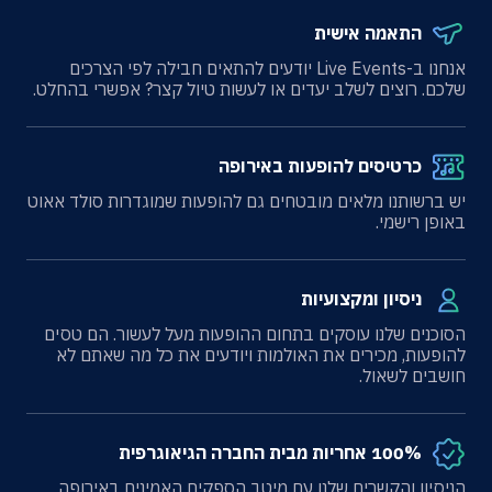
התאמה אישית
אנחנו ב-Live Events יודעים להתאים חבילה לפי הצרכים
שלכם. רוצים לשלב יעדים או לעשות טיול קצר? אפשרי בהחלט.
כרטיסים להופעות באירופה
יש ברשותנו מלאים מובטחים גם להופעות שמוגדרות סולד אאוט
באופן רישמי.
ניסיון ומקצועיות
הסוכנים שלנו עוסקים בתחום ההופעות מעל לעשור. הם טסים
להופעות, מכירים את האולמות ויודעים את כל מה שאתם לא
חושבים לשאול.
100% אחריות מבית החברה הגיאוגרפית
הניסיון והקשרים שלנו עם מיטב הספקים האמינים באירופה