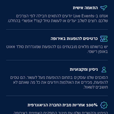
התאמה אישית
אנחנו ב-Live Events יודעים להתאים חבילה לפי הצרכים
שלכם. רוצים לשלב יעדים או לעשות טיול קצר? אפשרי בהחלט.
כרטיסים להופעות באירופה
יש ברשותנו מלאים מובטחים גם להופעות שמוגדרות סולד אאוט
באופן רישמי.
ניסיון ומקצועיות
הסוכנים שלנו עוסקים בתחום ההופעות מעל לעשור. הם טסים
להופעות, מכירים את האולמות ויודעים את כל מה שאתם לא
חושבים לשאול.
100% אחריות מבית החברה הגיאוגרפית
הניסיון והקשרים שלנו עם מיטב הספקים האמינים באירופה