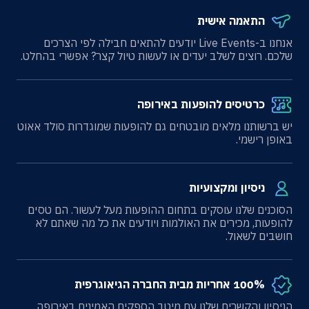
התאמה אישית
אנחנו ב-Live Events יודעים להתאים חבילה לפי הצרכים
שלכם. רוצים לשלב יעדים או לעשות טיול קצר? אפשרי בהחלט.
כרטיסים להופעות באירופה
יש ברשותנו מלאים מובטחים גם להופעות שמוגדרות סולד אאוט
באופן רישמי.
ניסיון ומקצועיות
הסוכנים שלנו עוסקים בתחום ההופעות מעל לעשור. הם טסים
להופעות, מכירים את האולמות ויודעים את כל מה שאתם לא
חושבים לשאול.
100% אחריות מבית החברה הגיאוגרפית
הניסיון והקשרים שלנו עם מיטב הספקים האמינים באירופה