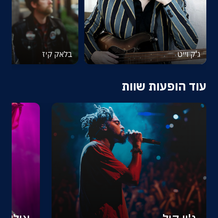
ג'ק וייט
בלאק קיז
עוד הופעות שוות