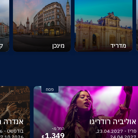
מדריד
מינכן
קו
פסח
אוליביה רודריגו
אנדרה רי
החל מ-
פריז - 23.04.2027,
1,349
7.10.2026
24.04.2027
€