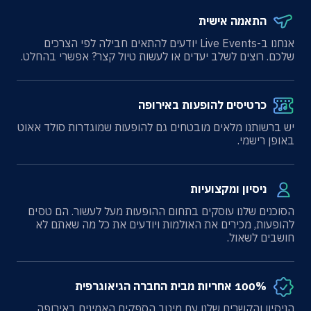
התאמה אישית
אנחנו ב-Live Events יודעים להתאים חבילה לפי הצרכים
שלכם. רוצים לשלב יעדים או לעשות טיול קצר? אפשרי בהחלט.
כרטיסים להופעות באירופה
יש ברשותנו מלאים מובטחים גם להופעות שמוגדרות סולד אאוט
באופן רישמי.
ניסיון ומקצועיות
הסוכנים שלנו עוסקים בתחום ההופעות מעל לעשור. הם טסים
להופעות, מכירים את האולמות ויודעים את כל מה שאתם לא
חושבים לשאול.
100% אחריות מבית החברה הגיאוגרפית
הניסיון והקשרים שלנו עם מיטב הספקים האמינים באירופה