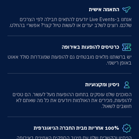
התאמה אישית
אנחנו ב-Live Events יודעים להתאים חבילה לפי הצרכים
שלכם. רוצים לשלב יעדים או לעשות טיול קצר? אפשרי בהחלט.
כרטיסים להופעות באירופה
יש ברשותנו מלאים מובטחים גם להופעות שמוגדרות סולד אאוט
באופן רישמי.
ניסיון ומקצועיות
הסוכנים שלנו עוסקים בתחום ההופעות מעל לעשור. הם טסים
להופעות, מכירים את האולמות ויודעים את כל מה שאתם לא
חושבים לשאול.
100% אחריות מבית החברה הגיאוגרפית
הניסיון והקשרים שלנו עם מיטב הספקים האמינים באירופה