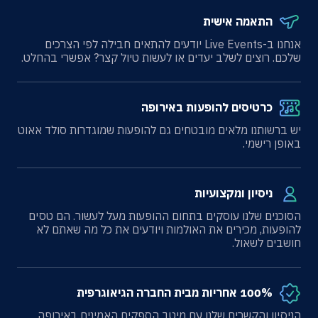
התאמה אישית
אנחנו ב-Live Events יודעים להתאים חבילה לפי הצרכים
שלכם. רוצים לשלב יעדים או לעשות טיול קצר? אפשרי בהחלט.
כרטיסים להופעות באירופה
יש ברשותנו מלאים מובטחים גם להופעות שמוגדרות סולד אאוט
באופן רישמי.
ניסיון ומקצועיות
הסוכנים שלנו עוסקים בתחום ההופעות מעל לעשור. הם טסים
להופעות, מכירים את האולמות ויודעים את כל מה שאתם לא
חושבים לשאול.
100% אחריות מבית החברה הגיאוגרפית
הניסיון והקשרים שלנו עם מיטב הספקים האמינים באירופה