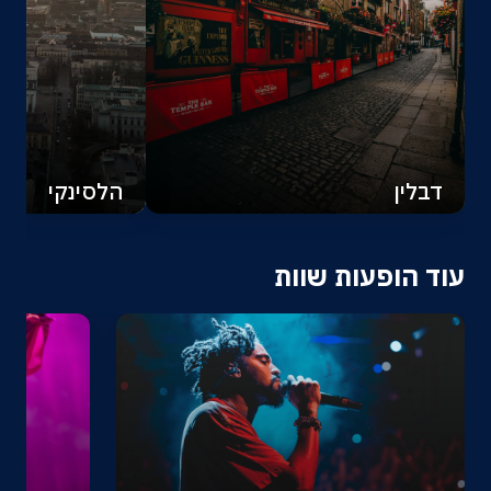
דבלין
הלסינקי
עוד הופעות שוות