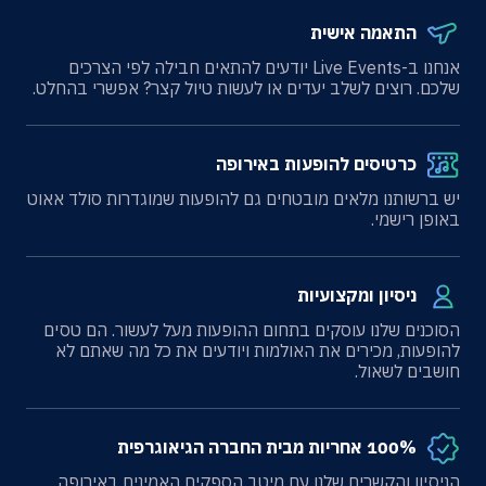
התאמה אישית
אנחנו ב-Live Events יודעים להתאים חבילה לפי הצרכים
שלכם. רוצים לשלב יעדים או לעשות טיול קצר? אפשרי בהחלט.
כרטיסים להופעות באירופה
יש ברשותנו מלאים מובטחים גם להופעות שמוגדרות סולד אאוט
באופן רישמי.
ניסיון ומקצועיות
הסוכנים שלנו עוסקים בתחום ההופעות מעל לעשור. הם טסים
להופעות, מכירים את האולמות ויודעים את כל מה שאתם לא
חושבים לשאול.
100% אחריות מבית החברה הגיאוגרפית
הניסיון והקשרים שלנו עם מיטב הספקים האמינים באירופה