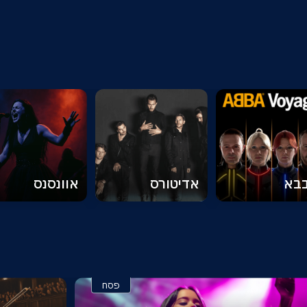
בא
אדיטורס
אוונסנס
פסח