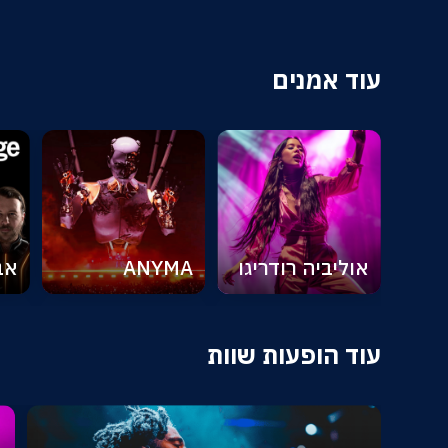
עוד אמנים
אוליביה רודריגו
ANYMA
אב
עוד הופעות שוות