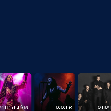
יטורס
אוונסנס
אוליביה רודריג