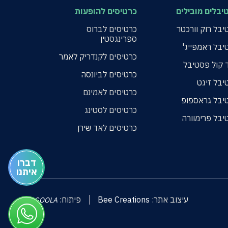
יבלים מובילים
כרטיסים להופעות
בל רוק וורכטר
כרטיסים לברוס
ספרינגסטין
יבל ראמפייג'
כרטיסים לקנדריק לאמר
 קול פסטיבל
כרטיסים לביונסה
יבל זיגט
כרטיסים לאמינם
יבל גראספופ
כרטיסים לסטינג
יבל פרימוורה
כרטיסים לאד שירן
דברו
איתנו
עיצוב אתר:
Bee Creations
פיתוח:
GOOLA