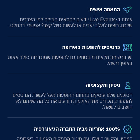
התאמה אישית
אנחנו ב-Live Events יודעים להתאים חבילה לפי הצרכים
שלכם. רוצים לשלב יעדים או לעשות טיול קצר? אפשרי בהחלט.
כרטיסים להופעות באירופה
יש ברשותנו מלאים מובטחים גם להופעות שמוגדרות סולד אאוט
באופן רישמי.
ניסיון ומקצועיות
הסוכנים שלנו עוסקים בתחום ההופעות מעל לעשור. הם טסים
להופעות, מכירים את האולמות ויודעים את כל מה שאתם לא
חושבים לשאול.
100% אחריות מבית החברה הגיאוגרפית
הניסיון והקשרים שלנו עם מיטב הספקים האמינים באירופה