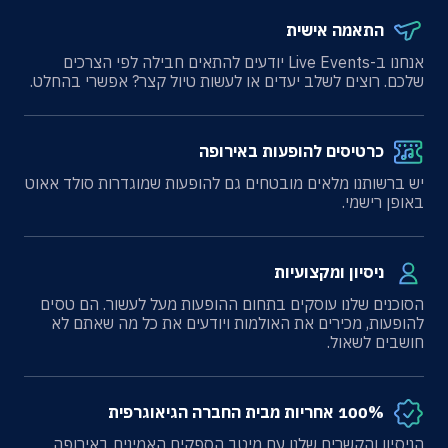
התאמה אישית
אנחנו ב-Live Events יודעים להתאים חבילה לפי הצרכים
שלכם. רוצים לשלב יעדים או לעשות טיול קצר? אפשרי בהחלט.
כרטיסים להופעות באירופה
יש ברשותנו מלאים מובטחים גם להופעות שמוגדרות סולד אאוט
באופן רישמי.
ניסיון ומקצועיות
הסוכנים שלנו עוסקים בתחום ההופעות מעל לעשור. הם טסים
להופעות, מכירים את האולמות ויודעים את כל מה שאתם לא
חושבים לשאול.
100% אחריות מבית החברה הגיאוגרפית
הניסיון והקשרים שלנו עם מיטב הספקים האמינים באירופה