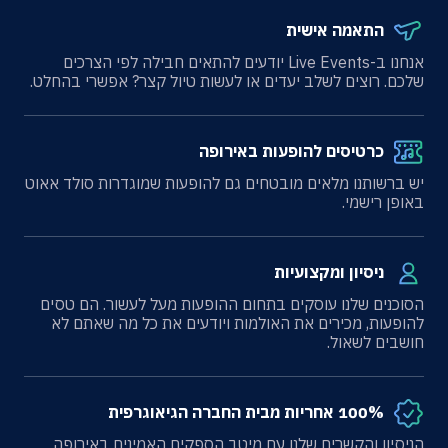
התאמה אישית
אנחנו ב-Live Events יודעים להתאים חבילה לפי הצרכים
שלכם. רוצים לשלב יעדים או לעשות טיול קצר? אפשרי בהחלט.
כרטיסים להופעות באירופה
יש ברשותנו מלאים מובטחים גם להופעות שמוגדרות סולד אאוט
באופן רישמי.
ניסיון ומקצועיות
הסוכנים שלנו עוסקים בתחום ההופעות מעל לעשור. הם טסים
להופעות, מכירים את האולמות ויודעים את כל מה שאתם לא
חושבים לשאול.
100% אחריות מבית החברה הגיאוגרפית
הניסיון והקשרים שלנו עם מיטב הספקים האמינים באירופה