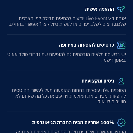
התאמה אישית
אנחנו ב-Live Events יודעים להתאים חבילה לפי הצרכים
שלכם. רוצים לשלב יעדים או לעשות טיול קצר? אפשרי בהחלט.
כרטיסים להופעות באירופה
יש ברשותנו מלאים מובטחים גם להופעות שמוגדרות סולד אאוט
באופן רישמי.
ניסיון ומקצועיות
הסוכנים שלנו עוסקים בתחום ההופעות מעל לעשור. הם טסים
להופעות, מכירים את האולמות ויודעים את כל מה שאתם לא
חושבים לשאול.
100% אחריות מבית החברה הגיאוגרפית
הניסיון והקשרים שלנו עם מיטב הספקים האמינים באירופה