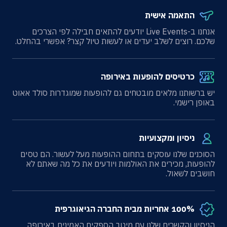
התאמה אישית
אנחנו ב-Live Events יודעים להתאים חבילה לפי הצרכים
שלכם. רוצים לשלב יעדים או לעשות טיול קצר? אפשרי בהחלט.
כרטיסים להופעות באירופה
יש ברשותנו מלאים מובטחים גם להופעות שמוגדרות סולד אאוט
באופן רישמי.
ניסיון ומקצועיות
הסוכנים שלנו עוסקים בתחום ההופעות מעל לעשור. הם טסים
להופעות, מכירים את האולמות ויודעים את כל מה שאתם לא
חושבים לשאול.
100% אחריות מבית החברה הגיאוגרפית
הניסיון והקשרים שלנו עם מיטב הספקים האמינים באירופה