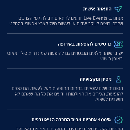
התאמה אישית
אנחנו ב-Live Events יודעים להתאים חבילה לפי הצרכים
שלכם. רוצים לשלב יעדים או לעשות טיול קצר? אפשרי בהחלט.
כרטיסים להופעות באירופה
יש ברשותנו מלאים מובטחים גם להופעות שמוגדרות סולד אאוט
באופן רישמי.
ניסיון ומקצועיות
הסוכנים שלנו עוסקים בתחום ההופעות מעל לעשור. הם טסים
להופעות, מכירים את האולמות ויודעים את כל מה שאתם לא
חושבים לשאול.
100% אחריות מבית החברה הגיאוגרפית
הניסיון והקשרים שלנו עם מיטב הספקים האמינים באירופה