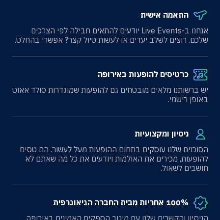
התאמה אישית
אנחנו ב-Live Events יודעים להתאים חבילה לפי הצרכים
שלכם. רוצים לשלב יעדים או לעשות טיול קצר? אפשרי בהחלט.
כרטיסים להופעות באירופה
יש ברשותנו מלאים מובטחים גם להופעות שמוגדרות סולד אאוט
באופן רישמי.
ניסיון ומקצועיות
הסוכנים שלנו עוסקים בתחום ההופעות מעל לעשור. הם טסים
להופעות, מכירים את האולמות ויודעים את כל מה שאתם לא
חושבים לשאול.
100% אחריות מבית החברה הגיאוגרפית
הניסיון והקשרים שלנו עם מיטב הספקים האמינים באירופה