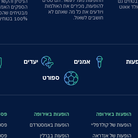
ההופעות מעל לעשור. הם טסים
בטחים גם
הניסיון והקשר
להופעות, מכירים את האולמות
ולד אאוט
הספקים האמינ
ויודעים את כל מה שאתם לא
מבטיחים שהכ
חושבים לשאול.
100% בטוחים.
עות
אמנים
יעדים
ספורט
הופעות באירופה
הופעות באירופה
פסט
הופעות של קולדפליי
הופעות באמסטרדם
פסטי
הופעות של אנדראה
הופעות בברלין
פסט