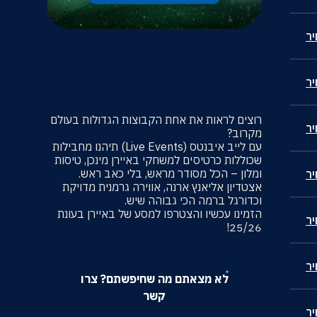
ר
ר
רוצים לראות את אחת הקבוצות הגדולות בעולם
ר
מקרוב?
עם לייב איבנטס (Live Events) תיהנו מחבילות
שכוללות כרטיסים למשחקי באיירן מינכן, טיסות
ומלון – הכל מסודר מראש, בלי כאב ראש.
ר
אצטדיון אליאנץ ארנה, אווירה גרמנית מדויקת
וכדורגל ברמה הכי גבוהה שיש.
הזמינו עכשיו והצטרפו למסע של באיירן בעונת
ר
25/26!
ר
לא מצאתם מה שחיפשתם? צרו
קשר
ר